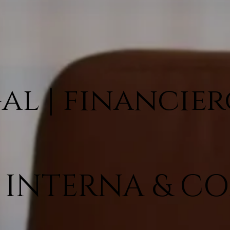
gal | financie
 INTERNA & C